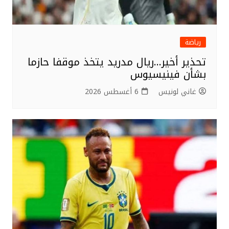
رياضة
تحذير أخير…ريال مدريد يتخذ موقفا حازما
بشأن فينيسيوس
غاني لونيس
6 أغسطس 2026