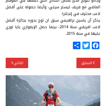
وجاءؤ تتويج محرز بفضل النتائج التي حققها في الموسم
الماضي مع فريف ليستر سيتي، وأيضا حصوله على أفضل
لاعب محترف في إنجلترا.
يذكر أن ياسين براهيمي سبق ان توج بدوره بجائزة أفضل
لاعب افريقي سنة 2014، بينما حصل الإيفواري يايا توري
عليها في سنة 2015.
S
T
F
h
w
a
ar
itt
c
تصفّح
السابق
التالي
e
e
e
المقالات
r
b
o
o
k