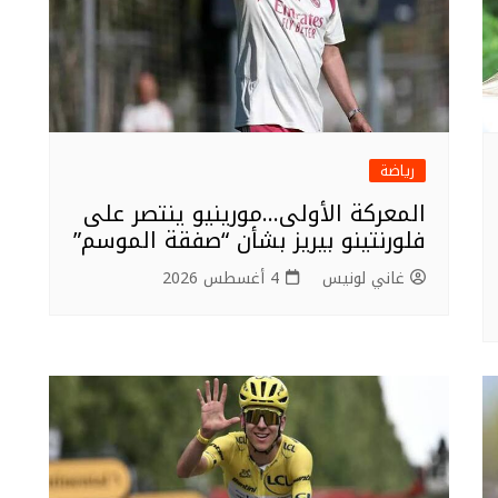
رياضة
المعركة الأولى…مورينيو ينتصر على
فلورنتينو بيريز بشأن “صفقة الموسم”
غاني لونيس
4 أغسطس 2026