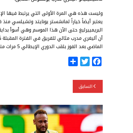
وليست هذه هي المرة الأولى التي يرتبط فيها الإيط
أن آليغري مدرب مثالي للفريق في الفترة المقبلة كم
الماضي بعد الفوز بلقب الدوري الإيطالي 5 مرات متتالية.
S
T
F
h
w
a
ar
itt
c
تصفّح
e
e
e
السابق
المقالات
r
b
o
o
k