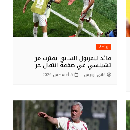
رياضة
قائد ليفربول السابق يقترب من
تشيلسي في صفقة انتقال حر
غاني لونيس
5 أغسطس 2026