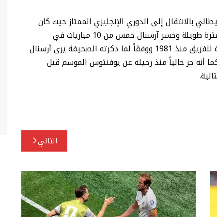
الي بالانتقال إلى الدوري الإنجليزي الممتاز حيث كان
يعتبر أيضاً خياراً لمانشستر يونايتد وتشيلسي منذ فترة طويلة وخسر آرسنال خمس من 10 مباريات في
البريمييرليغ حتى الآن هذا الموسم وهي أسوأ بداية للفريق منذ 1981 ووفقاً لما ذكرته الصحيفة يرى آرسنال
ا أنه حر حالياً منذ رحيله عن يوفنتوس الموسم قبل
التالي