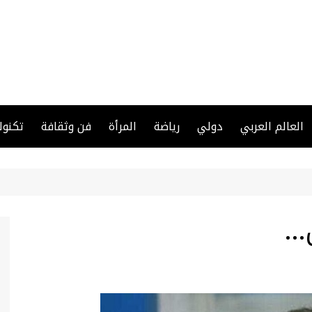
العالم العربي
دولي
رياضة
المرأة
فن وثقافة
تكنول
ل…