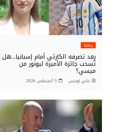
رياضة
بعد تصرفه الكارثي أمام إسبانيا…هل
تُسحب جائزة الأميرة ليونور من
ميسي؟
غاني لونيس
5 أغسطس 2026