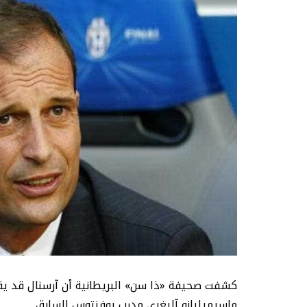
كشفت صحيفة «ذا سن» البريطانية أن آرسنال قد يقي
ماسيميليانو آليغري مدرب يوفنتوس السابق.