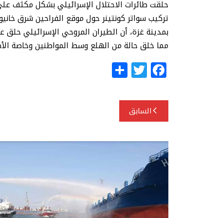
حلقت طائرات الاحتلال الإسرائيلي بشكل مكثف على
تركيب سواتر كونتينر حول موقع الفراحين شرق خاني
بمدينة غزة، أن الطيران المروحي الإسرائيلي حلق 
مما خلق حالة من الهلع وسط المواطنين وخاصة الأط
S
T
F
h
w
a
ar
itt
c
تصفّح
e
e
e
السابق
المقالات
r
b
o
o
k