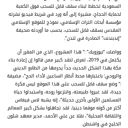
السعودية تخطط لبناء سقف قابل للسحب فوق الكعبة
لحماية الحجاج، مشيرة إلى أنه ورد في شريط فيديو نشرته
مؤسسة أبحاث التراث الإسلامي، نموذج للموقع الإسلامي
المقدس بسقف قابل للسحب، بحسب ما أوردته صحيفة
“إندبندنت” الصادرة في لندن”.
وواصلت “نيوزويك” :” هذا المشروع، الذي من المقرر أن
يكتمل في 2019، تعرض لنقد كبير ممن قالوا إن إعادة بناء
مكة بهذا الشكل الحديث جداً يحرمها من الطابع الديني
والروحي؛ باعتبارها محط أنظار الساعين لأداء الحج”، مضيفة
:” وضع سقف قابل للسحب على هذا الموقع ليس فكرة
جيدة، لقد غيروا طبيعته، وانتزعوا روحه، واستبدلوا حياة
المسلمين الأولى بأخرى حديثة”، إنه يشبه لاس فيغاس
أكثر من كونه موقعا دينيا، لقد تجاهلوا بشكل كبير المعالم
والثقافة المحلية”، نقلا عن علي الأحمد، مدير معهد شئون
الخليج في واشنطن.