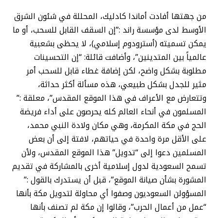
من جهتها أفادت أماندا كادليك، المحللة في شئون الشرق
الأوسط لدى مؤسسة راند :”إن السقف القابل للسحب، أو ما
يمكن تسميته (أسترودوم إسلامي)، لا يحظى بشعبية
عالمياً بين المتدينين”، وأضافت قائلة: “إن التحسينات
مطلوبة بشكل واضح، لكن إضافة غطاء قابل للسحب أمر
مثير للجدل بشكل طبيعي، هذه مسألة أكثر حداثة،
وتتعارض مع الأعراف في هذا الموقع المقدس”، معلقة :”
المسلمون في أنحاء العالم كله يحرصون على أداء فريضة
الحج في مكة المكرمة، وهي مكان ولادة النبي محمد،
على الأقل مرة واحدة في حياتهم، لافتة إلى أن بعض
المسلمين دعوا إلى “تدويل” هذا الموقع المقدس، ولأن
تسمح السعودية لدول إسلامية أخرى بالمشاركة في تقديم
المشورة بشأن صيانة الموقع”، قبل أن يستدرك بالقول :”
المسؤولن السعوديون وصفوا أي محاولة لتدويل مكة بأنها
“عمل من أعمال الحرب”، وقالوا إن مكة لم تصنف بأنها