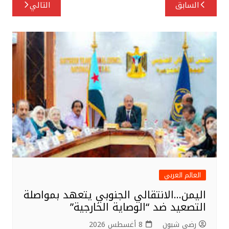
تصفّح
السابق
التالي
e
e
e
المقالات
r
b
o
o
k
العالم العربي
اليمن…الانتقالي الجنوبي يتعهد بمواصلة
التصعيد ضد “الوصاية الخارجية”
رضى شبون
8 أغسطس 2026