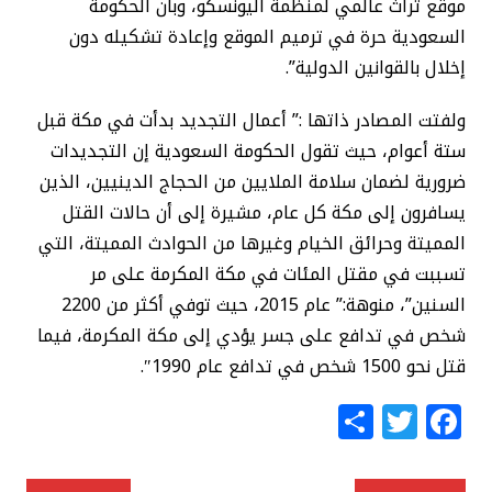
موقع تراث عالمي لمنظمة اليونسكو، وبأن الحكومة
السعودية حرة في ترميم الموقع وإعادة تشكيله دون
إخلال بالقوانين الدولية”.
ولفتت المصادر ذاتها :” أعمال التجديد بدأت في مكة قبل
ستة أعوام، حيث تقول الحكومة السعودية إن التجديدات
ضرورية لضمان سلامة الملايين من الحجاج الدينيين، الذين
يسافرون إلى مكة كل عام، مشيرة إلى أن حالات القتل
المميتة وحرائق الخيام وغيرها من الحوادث المميتة، التي
تسببت في مقتل المئات في مكة المكرمة على مر
السنين”، منوهة:” عام 2015، حيث توفي أكثر من 2200
شخص في تدافع على جسر يؤدي إلى مكة المكرمة، فيما
قتل نحو 1500 شخص في تدافع عام 1990″.
S
T
F
h
w
a
ar
itt
c