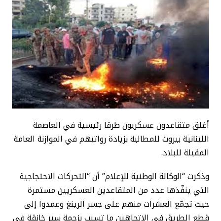
أغلق متقاعدون عسكريون طرقا رئيسية في العاصمة
اللبنانية بيروت للمطالبة بزيادة رواتبهم في الموازنة العامة
المقبلة للبلاد.
وذكرت “الوكالة الوطنية للإعلام” أن “التحركات الاحتجاجية
التي ينفّذها عدد من المتقاعدين العسكريين مستمرة
حيث تجمّع العشرات منهم على جسر الرينغ وعمدوا إلى
قطع الطريق في الاتجاهين ما تسبب بزحمة سير خانقة في