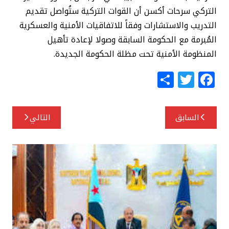
التركي سرحات أكسن أن القوات التركية ستُواصل تقديم
التدريب والاستشارات وفقاً للاتفاقيات الأمنية والعسكرية
المُبرمة مع الحكومة السابقة وصولا لإعادة تأهيل
المنظومة الأمنية تحت مظلة الحكومة الجديدة.
S
T
F
h
w
a
ar
itt
c
تصفّح
السابق
التالي
e
e
e
المقالات
r
b
o
o
k