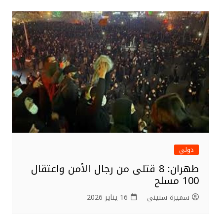
r
b
o
o
k
دولي
طهران: 8 قتلى من رجال الأمن واعتقال
100 مسلح
سميرة سنيني
16 يناير 2026