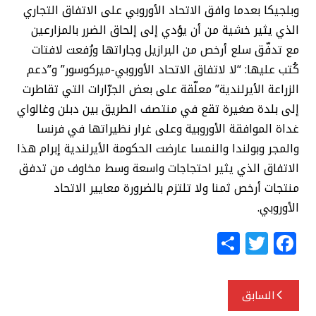
وبلجيكا بعدما وافق الاتحاد الأوروبي على الاتفاق التجاري
الذي يثير خشية من أن يؤدي إلى إلحاق الضرر بالمزارعين
مع تدفّق سلع أرخص من البرازيل وجاراتها ورُفعت لافتات
كُتب عليها: “لا لاتفاق الاتحاد الأوروبي-ميركوسور” و”دعم
الزراعة الأيرلندية” معلّقة على بعض الجرّارات التي تقاطرت
إلى بلدة صغيرة تقع في منتصف الطريق بين دبلن وغالواي
غداة الموافقة الأوروبية وعلى غرار نظيراتها في فرنسا
والمجر وبولندا والنمسا عارضت الحكومة الأيرلندية إبرام هذا
الاتفاق الذي يثير احتجاجات واسعة وسط مخاوف من تدفق
منتجات أرخص ثمنا ولا تلتزم بالضرورة معايير الاتحاد
الأوروبي.
S
T
F
h
w
a
ar
itt
c
تصفّح
السابق
e
e
e
المقالات