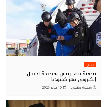
دولي
تصفية بنك برينس…فضيحة احتيال
إلكتروني تهز كمبوديا
سميرة سنيني
15 يناير 2026