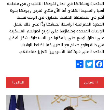
المتحدة وحلفائها في مجال نفوذها التقليدي في منطقة
آسيا والمحيط الهادئ أما الآن فهي تفرض وجودها بقوة
أكبر في منطقتها الخلفية متجاوزة في الوقت نفسه
الحدود الجغرافية الراسخة لجيشها ردًّا على ذلك تعمل
الولايات المتحدة وحلفاؤها على توزيع أصولهم العسكرية
على نطاق أوسع حتى يتمكنوا من الاستجابة بشكل أفضل
في حالة وقوع صدام مع الصين كما تضغط الولايات
المتحدة على شركائها الآسيويين لتعزيز دفاعاتهم.
S
T
F
h
w
a
ar
itt
c
تصفّح
السابق
التالي
e
e
e
المقالات
r
b
o