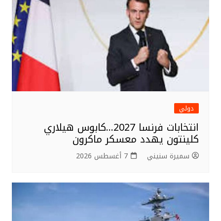
o
k
دولي
انتخابات فرنسا 2027…كابوس هيلاري
كلينتون يهدد معسكر ماكرون
سميرة سنيني
7 أغسطس 2026