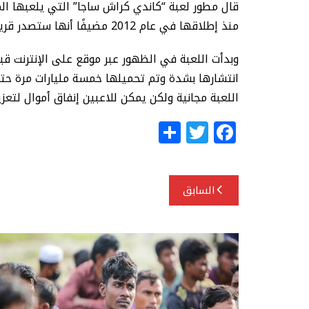
منذ إطلاقها في عام 2012 مضيفًا أنها ستصدر قريبًا مستويات تصل إلى 15 ألفًا للاعبين الأكثر عشقًا وتفانيًا.
وبدأت اللعبة في الظهور عبر موقع على الإنترنت ق
انتشارها بشدة وتم تحميلها خمسة مليارات مرة حتى
اللعبة مجانية ولكن يمكن للاعبين إنفاق أموال لتعز
S
T
F
h
w
a
ar
itt
c
تصفّح
e
e
e
السابق
المقالات
r
b
o
o
k