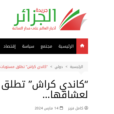
لتجاوز
لى
لمحتوى
الرئيسية
مجتمع
سياسة
إقتصاد
الرئيسية
دولي
“كاندي كراش” تطلق مستويات ج
“كاندي كراش” تطلق 
لعشاقها‎…
كامل فزيز
14 مارس 2024