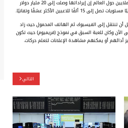
قال مطور لعبة “كاندي كراش ساجا” التي يلعبها الملايين حول العالم إن إيراداتها وصلت إلى 20 مليار دولار
بل أن تنتقل إلى الفيسبوك ثم الهاتف المحمول حيث زاد
 الآن وكان للعبة السبق في نموذج (فريميوم) حيث تكون
يز أدائهم أو يمكنهم مشاهدة الإعلانات لتعلم حركات.
التالي