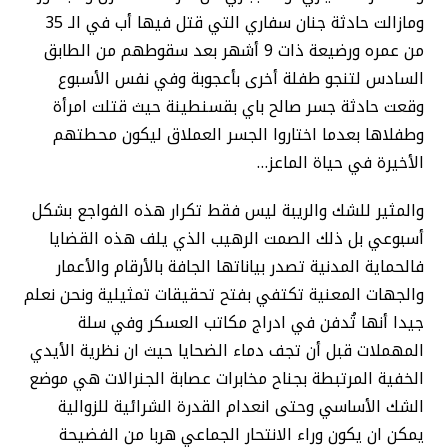
ومازالت حادثة جنان سفاري التي قتل فيها أب في الـ 35
من عمره ورضيعة ذات 9 أشهر بعد سقوطهم من الطابق
السادس لتنجو طفلة أخرى بأعجوبة وفي نفس الأسبوع
وقعت حادثة جسر صالح باي بقسنطينة حيث قتلت امرأة
وطفلاها بعدما اختاروا الجسر العملاق ليكون محطتهم
الأخيرة في حياة الماعز…
والمثير للشك والريبة ليس فقط تكرار هذه الفواجع بشكل
أسبوعي بل ذلك الصمت الرهيب الذي يلف هذه القضايا
فالحماية المدنية تصدر بياناتها الجافة بالأرقام والأعمار
والجهات المعنية تكتفي بفتح تحقيقات تمثيلية ونحن نعلم
جيدا أنها تُدفن في ادراج مكاتب العسكر وفي سلة
المهملات قبل أن تجف دماء الضحايا حيث ان نظرية الأيدي
الخفية المرتبطة بجناح مخابرات عصابة الجنرالات هي موضع
الشك الأساسي وحتى انعدام القدرة الشرائية للزوالية
يمكن ان يكون وراء الانتحار الجماعي هربا من الفضيحة