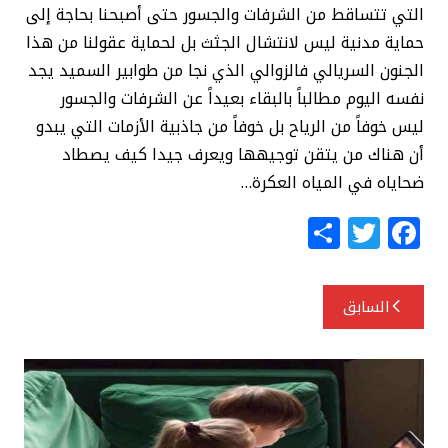
التي تتساقط من الشرفات والجسور حتى أصبحنا بحاجة إلى
حماية مدنية ليس لانتشال الجثث بل لحماية عقولنا من هذا
الجنون السريالي فالزوالي الذي نجا من طوابير السميد يجد
نفسه اليوم مطالباً بالبقاء بعيداً عن الشرفات والجسور
ليس خوفاً من الرياح بل خوفاً من جاذبية الأزمات التي يبدو
أن هناك من يتقن توجيهها ويعرف جيدا كيف يصطاد
ضحاياه في المياه العكرة…
S
T
F
h
w
a
ar
itt
c
تصفّح
السابق
e
e
e
المقالات
r
b
o
o