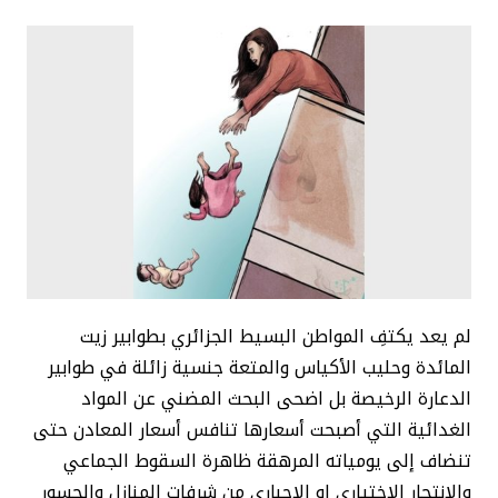
لم يعد يكتفِ المواطن البسيط الجزائري بطوابير زيت
المائدة وحليب الأكياس والمتعة جنسية زائلة في طوابير
الدعارة الرخيصة بل اضحى البحث المضني عن المواد
الغدائية التي أصبحت أسعارها تنافس أسعار المعادن حتى
تنضاف إلى يومياته المرهقة ظاهرة السقوط الجماعي
والانتحار الاختياري او الاجباري من شرفات المنازل والجسور