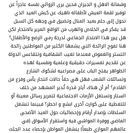
وشماتة الاهل و الجيران فحين يرى الزوالي نفسه عاجزاً عن
توفير لقمة العيش لأطفاله ناهيك عن كبش العيد الذي
تحول إلى حلم بعيد المنال وتضيق في وجهه كل السبل
قد يفكر في الخلاص والهرب من الواقع المرير بالانتحار لكن
هل يبرر هذا الانتحار الجماعي لدرجة رمي الرضع والأطفال؟
هنا تفوح الرائحة التي يشمها الكثير من المواطنين رائحة
التستر والغموض فعندما تغيب الشفافية وتتقاعس الدولة
عن تقديم تفسيرات حقيقية وعلمية ونفسية لهذه
الظواهر يفتح الباب على مصراعيه لشكوك الشارع
وتسائلات الشعب فهل هي حقاً حالات انتحار يأس وفزع من
القادم؟ أم أن هناك أيادٍ قذرة تُدير المشهد من خلف
الستار وتستغل الأزمات الاجتماعية لتمرير رسائل معينة أو
للتغطية على كوارث أخرى ابشع و اخطر؟ فبينما تنشغل
السلطات بإصدار أرقام وإحصائيات حول العيد الأضحى
الماضي ووفرة المواشي فيه واستقرار الأسواق (في
عالمهم الموازي طبعاً) ينشغل المواطن بإحصاء عدد الجثث