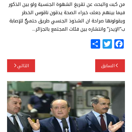
من كبت والبحث عن تقريغ الشهوة الجنسية ولو بين الذكور
فيما بينهم جعلت خبراء الصحة يدقون ناقوس الخطر
ويقولونها صراحة ان الشذوذ الجنسي طريق حتميٌّ للإصابة
ب”الإيدز” وانتشاره بين فئات المجتمع بالجزائر…
S
T
F
h
w
a
ar
itt
c
تصفّح
السابق
التالي
e
e
e
المقالات
r
b
o
o
k