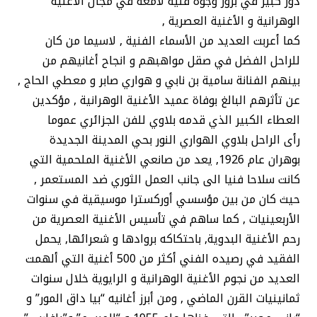
دور كبير في بروز وجوه فنية لامعة في مجال الأغنية
الوهرانية و الأغنية العصرية ,
كما أعربت العديد من الأسماء الفنية , لاسيما من كان
للراحل الفضل في صقل مواهبهم و انجاح أغانيهم من
بينهم الفنانة سامية بن نابي و هواري صابر و معطي الحاج ,
عن تأثرهم البالغ بوفاة عميد الأغنية الوهرانية , مؤكدين
العطاء الكبير الذي قدمه بلاوي للفن الجزائري عموما
رأى الراحل بلاوي الهواري النور بحي المدينة الجديدة
بوهران عام 1926, يعد من صانعي الأغنية الملحمية التي
كانت سلاحا فنيا الى جانب العمل الثوري ضد المستعمر ,
حيث كان من بين مؤسسي أوركسترا موسيقية في سنوات
الأربعينيات , كما ساهم في تأسيس الأغنية العصرية من
رحم الأغنية البدوية, باحتكاكه بروادها و شعرائها, يحمل
الفقيد في رصيده الفني أكثر من 500 أغنية التي ألهمت
العديد من نجوم الأغنية الوهرانية و الرايوية خلال سنوات
ثمانينيات القرن الماضي , ومن أبرز أغانيه “بيا داق المور” و