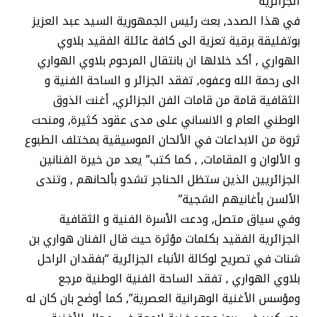
الجزائرية
في هذا الصدد, بعث رئيس الجمهورية السيد عبد العزيز
بوتفليقة برقية تعزية الى كافة عائلة الفقيد بلاوي
الهواري , أكد خلالها ان بانتقال المرحوم بلاوي الهواري
الى رحمة الله وعفوه, تفقد الجزائر و الساحة الفنية و
الثقافية قامة من قامات الفن الجزائري, أغنت الذوق
الوطني العام و الانساني على مدى عقود كثيرة, ومنحت
ثروة من الابداعات في الألحان الموسيقية بمختلف الطبوع
و الألوان و المقامات, , كما كتب” يعد من خيرة الفنانين
الجزائريين الذين ستظل الحناجر تشدو بألحانهم , وتندى
الألسن بأغانيهم الشجية”
وفي سياق متصل, ودعت الأسرة الفنية و الثقافية
الجزائرية الفقيد بكلمات مؤثرة حيث قال الفنان هواري بن
شنات في تصريح لوكالة الأنباء الجزائرية “بفقدان الراحل
بلاوي الهواري , تفقد الساحة الفنية الوطنية مرجع
ومؤسس الأغنية الوهرانية العصرية”, كما أوضح بان كان له