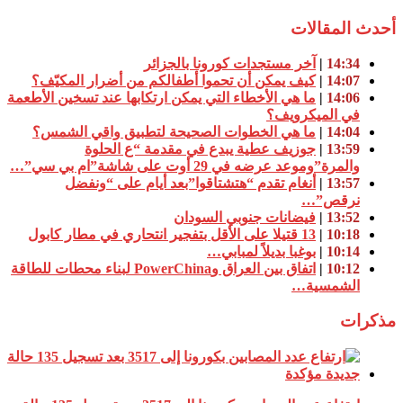
أحدث المقالات
14:34
|
آخر مستجدات كورونا بالجزائر
14:07
|
كيف يمكن أن تحموا أطفالكم من أضرار المكيّف؟
14:06
|
ما هي الأخطاء التي يمكن ارتكابها عند تسخين الأطعمة
في الميكرويف؟
14:04
|
ما هي الخطوات الصحيحة لتطبيق واقي الشمس؟
13:59
|
جوزيف عطية يبدع في مقدمة “ع الحلوة
والمرة”وموعد عرضه في 29 أوت على شاشة”ام بي سي”…
13:57
|
أنغام تقدم “هتشتاقوا”بعد أيام على “ونفضل
نرقص”…
13:52
|
فيضانات جنوبي السودان
10:18
|
13 قتيلا على الأقل بتفجير انتحاري في مطار كابول
10:14
|
بوغبا بديلاً لمبابي…
10:12
|
اتفاق بين العراق وPowerChina لبناء محطات للطاقة
الشمسية…
مذكرات