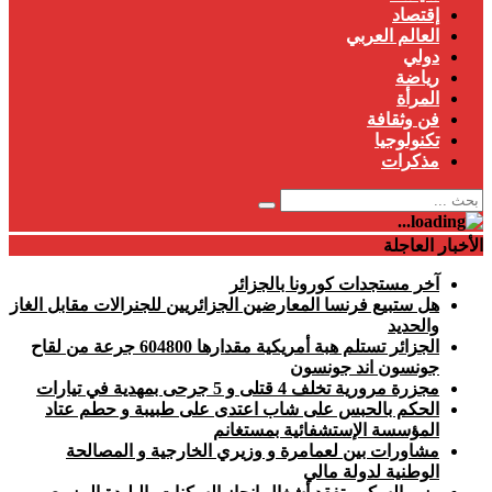
إقتصاد
العالم العربي
دولي
رياضة
المرأة
فن وثقافة
تكنولوجيا
مذكرات
الأخبار العاجلة
آخر مستجدات كورونا بالجزائر
هل ستبيع فرنسا المعارضين الجزائريين للجنرالات مقابل الغاز
والحديد
الجزائر تستلم هبة أمريكية مقدارها 604800 جرعة من لقاح
جونسون اند جونسون
مجزرة مرورية تخلف 4 قتلى و 5 جرحى بمهدية في تيارات
الحكم بالحبس على شاب اعتدى على طبيبة و حطم عتاد
المؤسسة الإستشفائية بمستغانم
مشاورات بين لعمامرة و وزيري الخارجية و المصالحة
الوطنية لدولة مالي