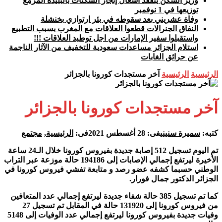
وزير السكن يتفقد أشغال إنجاز السكنات بالبليدة المزمع
توزيعها في 1 نوفمبر
وفاة عشريني بعد سقوطه في بئر ارتوازي بخنشلة
النفاق الجنرالات قطعوا العلاقات مع المغرب بسبب التطبيع
واستقبلوا سفير الإمارات من اجل توطيد العلاقات !!!
استلام الجزائر مساعدات سعودية للتخفيف من الآثار الناجمة
عن حرائق الغابات
الرئيسية
الرئيسية
آخر مستجدات كورونا بالجزائر
آخر مستجدات كورونا بالجزائر
كتبه:
سميرة سنيني
فى:
28 أغسطس 2021
فى:
الرئيسية
,
مجتمع
تم اليوم تسجيل 512 إصابة جديدة بفيروس كورونا خلال الـ24 ساعة
الأخيرة ليرتفع إجمالي الإصابات إلى 194186 حالة موزعة عبر التراب
الوطني حسبما كشفه عضو رصد و متابعة تفشي فيروس كورونا في
الجزائر الدكتور جمال فورار.
كما تم تسجيل 385 حالة شفاء جديدة ليرتفع إجمالي عدد المتعافين
من فيروس كورونا إلى 131920 حالة في المقابل تم تسجيل 27
وفيات جديدة بفيروس كورونا ليرتفع إجمالي عدد الوفيات إلى 5148