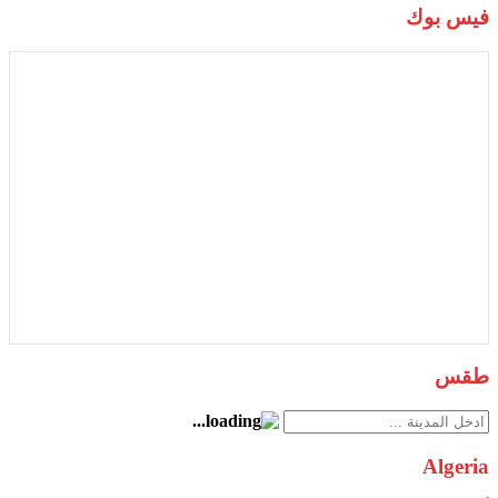
فيس بوك
طقس
Algeria