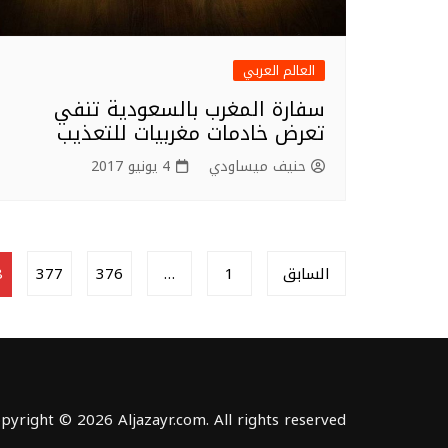
العالم العربي
سفارة المغرب بالسعودية تنفي
تعرض خادمات مغربيات للتعذيب
حنيف ميساودي
4 يونيو 2017
Posts
السابق
1
…
376
377
8
pagination
pyright © 2026 Aljazayr.com. All rights reserved.