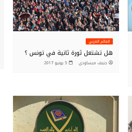
العالم العربي
هل تشتعل ثورة ثانية في تونس ؟
حنيف ميساودي
5 يونيو 2017