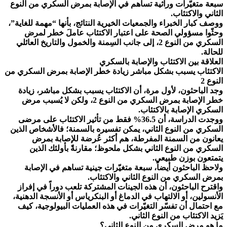
سبعة متغيّرات وراثية تساهم في الإصابة بمرض السكري من النوع
الثاني والاكتئاب.
ووصف كبار الخبراء والجمعيات الخيرية النتائج، بأنها “مهمة للغاية”،
وحثّوا مسؤولي الصحة على اعتبار الاكتئاب عاملَ خطر لمرض
السكري من النوع 2، إلى جانب السِمنة والخمول والتاريخ العائلي
للحالة.
العلاقة بين الاكتئاب والإصابة بالسكري
الاكتئاب يسبب بشكل مباشر زيادة خطر الإصابة بمرض السكري من
النوع 2
وجد الباحثون، لأول مرة، أن الاكتئاب يسبب بشكل مباشر، زيادة
خطر الإصابة بمرض السكري من النوع 2، ولكن لا يُسبب مرض
السكري الإصابة بالاكتئاب.
ووجدت الدراسة، أن 36.5% فقط من تأثير الاكتئاب على مرضى
السكري من النوع الثاني، يمكن تفسيره بالسمنة؛ فالأشخاص الذين
يعانون من السمنة المفرطة، هم أكثر عُرضة للإصابة بمرض
السكري من النوع الثاني بشكل ملحوظ؛ مقارنةً بأولئك الذين
يتمتعون بوزن طبيعي.
ولاحظ الباحثون أيضاً، سبعة متغيّرات جينية تساهم في الإصابة
بمرض السكري من النوع الثاني والاكتئاب.
واقترح الباحثون، أن هذه الجينات المشتركة تلعب دوراً في إفراز
الأنسولين، أو الالتهاب في الدماغ أو البنكرياس أو الأنسجة الدهنية،
مع احتمال أن تفسّر التغيّرات في هذه العمليات البيولوجية، كيف
يَزيد الاكتئاب من النوع الثاني.
ما هو مرض السكري من النوع الثاني؟