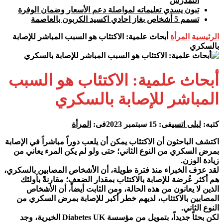
التمدرس
تبون يسدي تعليماته لمواصلة دعم الأسعار وضمان الوفرة
تسمم 5 أشخاص بغاز احادي اكسيد الكربون بالعاصمة
الرئيسية
المرأة
أبحاث علمية: الاكتئاب هو السبب المباشر للإصابة
بالسكري
أبحاث علمية: الاكتئاب هو السبب
المباشر للإصابة بالسكري
كتبه:
ليلى اتسي
فى:
15 سبتمبر 2023
فى:
المرأة
اكتشف الباحثون أن الاكتئاب يمكن أن يلعب دوراً مباشراً في الإصابة
بمرض السكري من النوع الثاني؛ حتى ولو لم يكن المرء يعاني من
زيادة الوزن.
لقد عرَف الخبراء منذ فترة طويلة، أن الأشخاص المصابين بالسكري،
هم أكثر عُرضة للإصابة بالاكتئاب بمقدار الضعف؛ مقارنةً بأولئك
الذين لا يعانون من هذه الحالة، ومن الثابت أيضاً، أن الأشخاص
المصابين بالاكتئاب، لديهم خطر أكبر للإصابة بمرض السكري من
النوع الثاني.
لكن بحثاً جديداً، بتمويل من مؤسسة Diabetes UK الخيرية، وجد