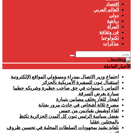
إقتصاد
العالم العربي
دولي
رياضة
المرأة
فن وثقافة
تكنولوجيا
مذكرات
الأخبار العاجلة
اجتماع وزير الاتصال بمدراء ومسؤولي المواقع الإلكترونية
استقبال تبون للسفيرة الأمريكية بالجزائر
التماس 5 سنوات في حق صاحب حظيرة وشريكه حطما
سيارة بغرض السرقة
انفجار للغاز يخلف مصابين بتيبازة
مصرع ثلاثة أشخاص في حادث مرور بعنابة
لقاء أوشيش بقياديين من حمس
بفضل سياسة الرئيس تبون كل المدن الجزائرية تكتظ
بالمختلين عقليا
بلعابد يشيد بمجهودات السلطات المحلية في تحسين ظروف