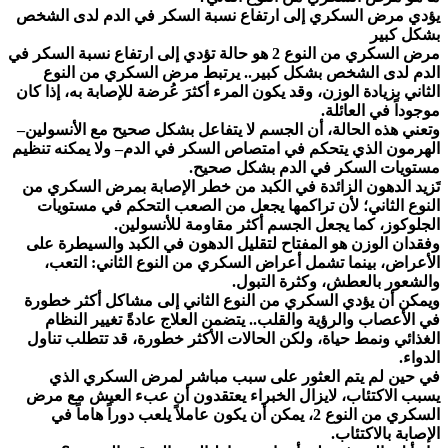
يؤدي مرض السكري إلى ارتفاع نسبة السكر في الدم لدى الشخص
بشكل كبير
مرض السكري من النوع 2 هو حالة تؤدي إلى ارتفاع نسبة السكر في
الدم لدى الشخص بشكل كبير.. يرتبط مرض السكري من النوع
الثاني بزيادة الوزن، وقد يكون المرء أكثرَ عُرضة للإصابة به، إذا كان
موجوداً في العائلة.
وتعني هذه الحالة، أن الجسم لا يتفاعل بشكل صحيح مع الأنسولين–
الهرمون الذي يتحكم في امتصاص السكر في الدم– ولا يمكنه تنظيم
مستويات السكر في الدم بشكل صحيح.
تَزيد الدهون الزائدة في الكبد من خطر الإصابة بمرض السكري من
النوع الثاني؛ لأن تراكمها يجعل من الصعب التحكم في مستويات
الجلوكوز، كما يجعل الجسم أكثر مقاومة للأنسولين.
وفقدان الوزن هو المفتاح لتقليل الدهون في الكبد والسيطرة على
الأعراض، بينما تشمل أعراض السكري من النوع الثاني: التعب،
والشعور بالعطش، وكثرة التبول.
ويمكن أن يؤدي السكري من النوع الثاني إلى مشاكل أكثر خطورة
في الأعصاب والرؤية والقلب.. يتضمن العلاج عادةً تغيير النظام
الغذائي ونمط حياة، ولكن الحالات الأكثر خطورة، قد تتطلب تناول
الدواء.
في حين لم يتم العثور على سبب مباشر لمرض السكري الذي
يسبب الاكتئاب، لايزال الخبراء يعتقدون أن عبء العيش مع مرض
السكري من النوع 2، يمكن أن يكون عاملاً يلعب دوراً هاماً في
الإصابة بالاكتئاب.