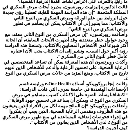
ما رأيكِ بالتعرف على أعراض نشاط الغدة الدرقية النفسية؟
قالت الدكتورة إليزابيث روبرتسون، مديرة أبحاث مرض السكري في
المملكة المتحدة: “إن هذه الدراسة المهمة للغاية، تعطينا رؤى جديدة
حول الروابط بين علم الوراثة ومرض السكري من النوع الثاني
والاكتئاب؛ مما يشير إلى أن الاكتئاب يمكن أن يساهم في تطور
مرض السكري من النوع الثاني”.
وأضافت روبرتسون: “إن مرض السكري من النوع الثاني معقد، مع
وجود عوامل خطر متعددة، وقد أظهرت الأبحاث السابقة، أن الحالة
أكثر شيوعاً لدى الأشخاص المصابين بالاكتئاب، وتمنحنا هذه الدراسة
رؤية أكبر حول السبب، وتشير إلى أن الاكتئاب يجب الآن اعتباره
عاملَ خطر للنوع الثاني من السكري”.
وأكدت روبرتسون أن هذه المعرفة يمكن أن تساعد المتخصصين في
الرعاية الصحية، على تحسين الرعاية والدعم للأشخاص الذين لديهم
تاريخ من الاكتئاب، ومنع المزيد من حالات مرض السكري من النوع
2.
وقالت إنجا بروكوبينكو، أستاذة e-One Health ورئيسة قسم
الإحصاءات المتعددة في جامعة سري، التي قادت الدراسة:
“اكتشافنا يسلّط الضوء على الاكتئاب كسبب مساهم في مرض
السكري من النوع 2، ويمكن أن يساعد في تحسين جهود الوقاية”.
وأضافت بروكوبينكو: “إن النتائج مهمة لكل من الأفراد الذين يعيشون
مع هذه الظروف ومقدمي الرعاية الصحية، الذين يجب أن يفكروا
في إجراء فحوصات إضافية للمساعدة في منع ظهور مرض السكري
من النوع 2 لدى الأشخاص الذين يعانون من الاكتئاب”.
كيف أجريت الدراسة؟