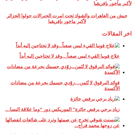
جيش من العاهرات والشواذ تحت امرت الجنرالات حولوا الجزائر
لأكبر ماخور بإفريقيا
اخر المقالات
علاج فوبيا القيء ليس صعباً…وقد لا تحتاجين إليه أبداً
فوائد البرقوق لا تُثمن…زوّدي جسمك بجرعة من مضادات
الأكسدة
زياد برجي يرفض جائزة” الموريكس دور “وما علاقة اليسا…