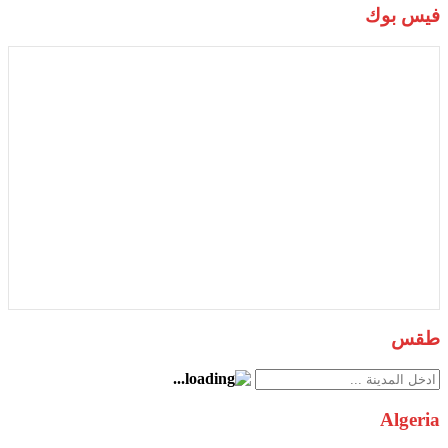
فيس بوك
طقس
Algeria