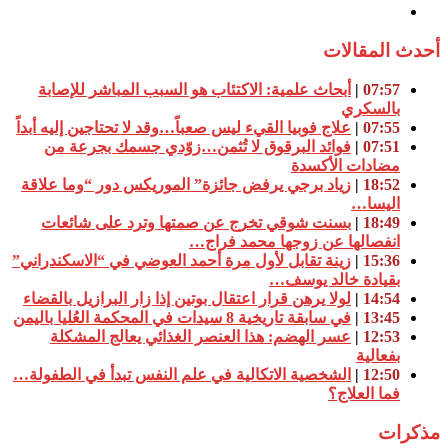
أحدث المقالات
07:57
|
أبحاث علمية: الاكتئاب هو السبب المباشر للإصابة
بالسكري
07:55
|
علاج فوبيا القيء ليس صعباً…وقد لا تحتاجين إليه أبداً
07:51
|
فوائد البرقوق لا تُثمن…زوّدي جسمك بجرعة من
مضادات الأكسدة
18:52
|
زياد برجي يرفض جائزة” الموريكس دور “وما علاقة
اليسا…
18:49
|
بسنت شوقي تخرج عن صمتها وترد على شائعات
انفصالها عن زوجها محمد فراج…
15:36
|
زينة تقابل لأول مرة أحمد العوضي في “الاسكندراني”
بقيادة خالد يوسف…
14:54
|
لولا يرهن قرار اعتقال بوتين إذا زار البرازيل بالقضاء
13:45
|
في سابقة تاريخية 8 سيدات في المحكمة العُليا باليمن
12:53
|
عسر الهضم: هذا العنصر الغذائي يعالج المشكلة
بفعالية
12:50
|
الشخصية الاتكالية في علم النفس تبدأ في الطفولة…
فما العلاج؟
مذكرات