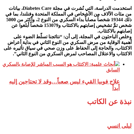
استخدمت الدراسة، التي نُشرت في مجلة Diabetes Care، بيانات
من مئات الآلاف من الأشخاص في المملكة المتحدة وفنلندا، بما في
ذلك 19344 شخصاً مصاباً بداء السكري من النوع 2، وأكثر من 5000
شخص تمَّ تشخيص إصابتهم بالاكتئاب و153079 شخصاً أبلغوا عن
إصابتهم بالاكتئاب.
وخلص الباحثون في المجلة، إلى أن: “نتائجنا تسلّط الضوء على
أهمية الوقاية من مرض السكري من النوع الثاني في بداية أعراض
الاكتئاب، والحاجة إلى الحفاظ على وزن صحي في سياق تأثيره على
الاكتئاب والاعتلال المصاحب لمرض السكري من النوع الثاني”.
السابق
علاج فوبيا القيء ليس صعباً…وقد لا تحتاجين إليه
أبداً
نبذة عن الكاتب
ليلى اتسي