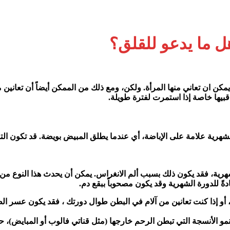
هل ما يدعو للقلق؟
ي يمكن ان تعاني منها المرأة. ولكن، ومع ذلك من الممكن أيضاً أن تعانين
قبيها خاصة إذا استمرت لفترة طويلة.
 الشهرية علامة على الإباضة، أي عندما يطلق المبيض بويضة. قد تكون
، أو إذا كنت تعانين من آلام في البطن طوال دورتك ، فقد يكون عسر الط
حم على النساء بين سن 15 و 44، ويحدث عندما تنمو الأنسجة التي تبطن الرحم خارجها (مثل قنات