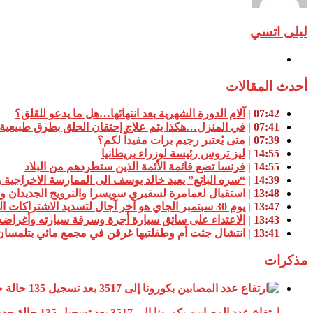
ليلى اتسي
أحدث المقالات
07:42
|
آلام الدورة الشهرية بعد انتهائها…هل ما يدعو للقلق؟
07:41
|
في المنزل…هكذا يتم علاج إحتقان الحلق بطرق طبيعية
07:39
|
متى يُعتبر رجيم برات مفيداً لكم؟
14:55
|
ليز تروس رئيسة لوزراء بريطانيا
14:55
|
فرنسا تضع قائمة الأئمة الذين ستطردهم من البلاد
14:39
|
“سره الباتع” يعيد خالد يوسف الى الممارسة الاخراجية وا
13:48
|
استقبال لعمامرة لسفيري سويسرا والنرويج الجديدان وم
13:47
|
يوم 30 سبتمبر الجاي هو آخر آجال لتسديد الاشتراكات السنوية للفلاحين بالضمان الاجتماعي
13:43
|
الاعتداء على سائق سيارة أجرة وسرقة سيارته وأغراضه
13:41
|
انتشال جثت أم وطفلتيها غرقن في مجمع مائي بتلمسان
مذكرات
ارتفاع عدد المصابين بكورونا إلى 3517 بعد تسجيل 135 حالة جديدة مؤكدة