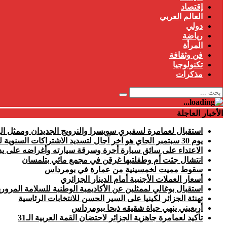
إقتصاد
العالم العربي
دولي
رياضة
المرأة
فن وثقافة
تكنولوجيا
مذكرات
الأخبار العاجلة
استقبال لعمامرة لسفيري سويسرا والنرويج الجديدان وممثل الب
يوم 30 سبتمبر الجاي هو آخر آجال لتسديد الاشتراكات السنوية للفلاحين بالضمان الاجتماعي
الاعتداء على سائق سيارة أجرة وسرقة سيارته وأغراضه على يد
انتشال جثت أم وطفلتيها غرقن في مجمع مائي بتلمسان
سقوط مميت لخمسينية من عمارة في بومرداس
أسعار العملات الأجنبية أمام الدينار الجزائري
استقبال بوغالي لممثلين عن الأكاديمية الوطنية للسلامة المرور
تهنئة الجزائر لكينيا على السير الحسن للانتخابات الرئاسية
أربعيني ينهي حياة شقيقه ذبحا ببومرداس
تأكيد لعمامرة جاهزية الجزائر لاحتضان القمة العربية الـ31