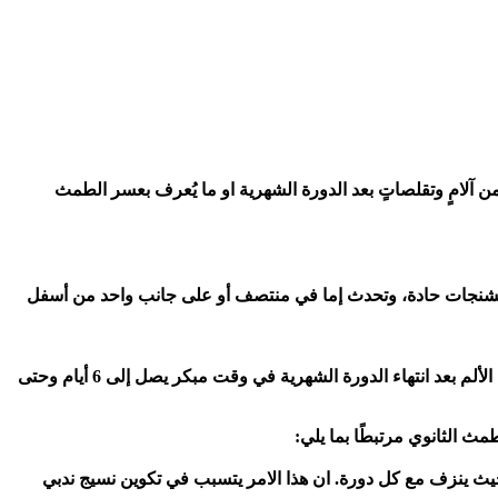
 من آلامٍ وتقلصاتٍ بعد الدورة الشهرية او ما يُعرف بعسر الطمث
 التشنجات حادة، وتحدث إما في منتصف أو على جانب واحد من أسفل
إذا كنتِ تعانين من تقلصات تشبه الدورة الشهرية ولكن لا توجد دورة شهرية، فقد يكون ذلك بسبب ألم الانغراس. يمكن أن يحدث هذا النوع من الألم بعد انتهاء الدورة الشهرية في وقت مبكر يصل إلى 6 أيام وحتى
مث الثانوي مرتبطًا بما يلي:
ي فالوب أو المبايض)، حيث ينزف مع كل دورة. ان هذا الامر يتسبب في تكوين نسيج ندبي