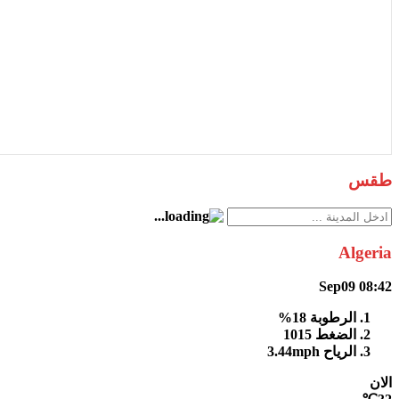
طقس
Algeria
Sep09
08:42
الرطوبة
18%
الضغط
1015
الرياح
3.44mph
الان