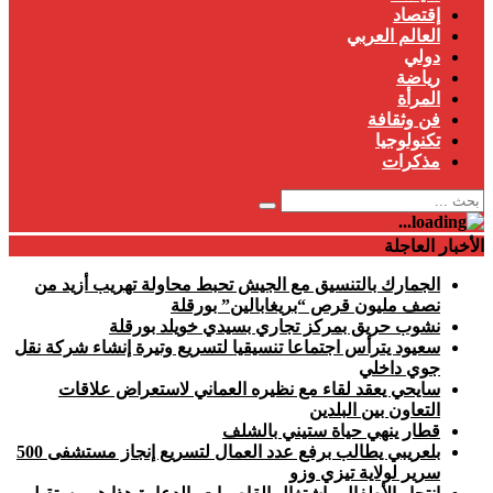
إقتصاد
العالم العربي
دولي
رياضة
المرأة
فن وثقافة
تكنولوجيا
مذكرات
الأخبار العاجلة
الجمارك بالتنسيق مع الجيش تحبط محاولة تهريب أزيد من
نصف مليون قرص “بريغابالين” بورقلة
نشوب حريق بمركز تجاري بسيدي خويلد بورقلة
سعيود يترأس اجتماعا تنسيقيا لتسريع وتيرة إنشاء شركة نقل
جوي داخلي
سايحي يعقد لقاء مع نظيره العماني لاستعراض علاقات
التعاون بين البلدين
قطار ينهي حياة ستيني بالشلف
بلعريبي يطالب برفع عدد العمال لتسريع إنجاز مستشفى 500
سرير لولاية تيزي وزو