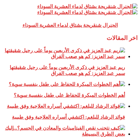
الجنرال شنقريحة يشتاق لدماء العشرية السوداء
اخر المقالات
ريم عبد العزيز في ذكرى الأربعين يوماً على رحيل شقيقتها
سمر عبد العزيز: كم هو صعب الفراق
أهم الخطوات المبكرة للحفاظ على طفل بنفسية سوية؟
فوائد الرشاد للبلغم: اكتشفي أسراره العلاجية وفق طبيبة