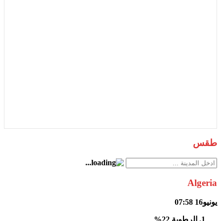
طقس
Algeria
يونيو16
07:58
الرطوبة
22%