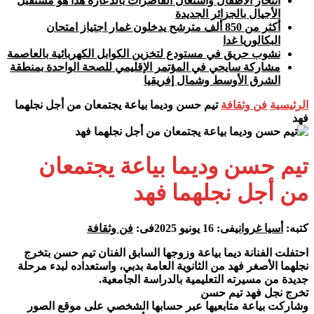
انتحار الأطفال واشتغال القاصرات بالدعارة هذا هو مستقبل
الأجيال بالجزائر الجديدة
أكثر من 850 ألف مترشح يدخلون غمار اجتياز امتحان
البكالوريا غدا
نشوب حريق في مستودع لتخزين الكوابل الكهربائية بالعاصمة
مشاركة سايحي في المؤتمر الإقليمي للصحة الواحدة بمنطقة
الشرق الأوسط وشمال إفريقيا
الرئيسية
فن وثقافة
تيم حسن وديما بياعة يجتمعان من أجل نجلهما
فهد
تيم حسن وديما بياعة يجتمعان
من أجل نجلهما فهد
كتبه:
أسيا غرواني
فى:
16 يونيو 2025
فى:
فن وثقافة
احتفلت الفنانة ديما بياعة وزوجها السابق الفنان تيم حسن بتخرج
نجلهما الأصغر فهد من الثانوية العامة بدبي، واستعداده لبدء مرحلة
جديدة من مسيرته التعليمية بالدراسة الجامعية.
تخرج نجل فهد تيم حسن
وشاركت بياعة متابعيها عبر حسابها الشخصي على موقع الصور