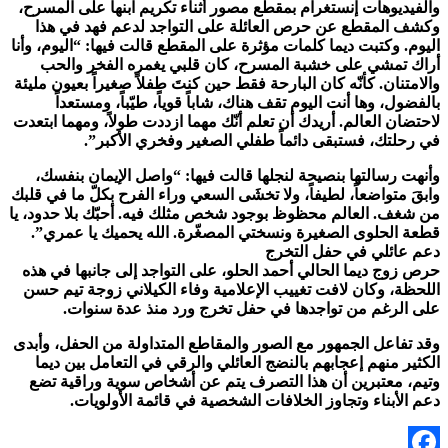
والفيديوهات إنستغرام بمقطع مصور أثناء تكريم ابنها على المسرح،
وكشف المقطع عن حرص العائلة على التواجد لدعم فهد في هذا
اليوم. وكتبت ديما كلمات مؤثرة على المقطع قالت فيها: “اليوم، وأنا
أراك تمشي على خشبة المسرح، كان قلبي يغمره الفخر والحب
والامتنان. كأنّه كان البارحة فقط حين كنتَ طفلاً صغيراً بعيون مليئة
بالفضول، وها أنت اليوم تقف هناك، شاباً قوياً، طيّباً، ومستعداً
لاحتضان العالم. أريدك أن تعلم أنّك مهما ازددت طولاً، ومهما ابتعدت
في رحلتك، فستبقى دائماً طفلي الصغير وفخري الأكبر”.
وأنهت رسالتها بنصيحة لنجلها قالت فيها: “واصل الإيمان بنفسك،
وابقَ متواضعاً، لطيفاً، ولا تخشَى السعي وراء الفرح بكلّ ما في قلبك
من شغف. العالم محظوظ بوجود شخص مثلك فيه. أحبّك بلا حدود، يا
قطعة الحلوى الصغيرة ونسختي المصغّرة. الله يحميك يا عمري”.
دعم عائلي في حفل التخرج
حرص زوج ديما الحالي أحمد الحلو، على التواجد إلى جانبها في هذه
اللحظة، وكان لافت تغييب الإعلامية وفاء الكيلاني زوجة تيم حسن
على الرغم من تواجدها في حفل تخرج ورد منذ عدة سنوات.
وقد تفاعل الجمهور مع الصور والمقاطع المتداولة من الحفل، وأبدى
الكثير منهم إعجابهم بالنضج العائلي والرقي في التعامل بين ديما
وتيم، معتبرين أن هذا التصرف يتم عن أشخاص سوية وراقية تضع
دعم الأبناء وتجاوز الخلافات الشخصية في قائمة الأولويات.