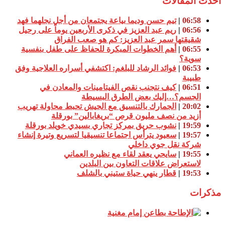
أحدث المقالات
06:58
|
تيم حسن وديما بياعة يجتمعان من أجل نجلهما فهد
06:56
|
ريم عبد العزيز في ذكرى الأربعين يوماً على رحيل
شقيقتها سمر عبد العزيز: كم هو صعب الفراق
06:55
|
أهم الخطوات المبكرة للحفاظ على طفل بنفسية
سوية؟
06:53
|
فوائد الرشاد للبلغم: اكتشفي أسراره العلاجية وفق
طبيبة
06:51
|
كيف نتجنب نقص الفيتامينات والمعادن في
الجسم؟…إليك بعض الطرق البسيطة
20:02
|
الجمارك بالتنسيق مع الجيش تحبط محاولة تهريب
أزيد من نصف مليون قرص “بريغابالين” بورقلة
19:59
|
نشوب حريق بمركز تجاري بسيدي خويلد بورقلة
19:57
|
سعيود يترأس اجتماعا تنسيقيا لتسريع وتيرة إنشاء
شركة نقل جوي داخلي
19:55
|
سايحي يعقد لقاء مع نظيره العماني
لاستعراض علاقات التعاون بين البلدين
19:53
|
قطار ينهي حياة ستيني بالشلف
مذكرات