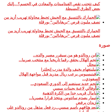
كيف نتجنب نقص الفيتامينات والمعادن في الجسم؟…إليك
بعض الطرق البسيطة
الجمارك بالتنسيق مع الجيش تحبط محاولة تهريب أزيد من
نصف مليون قرص “بريغابالين” بورقلة
صورة