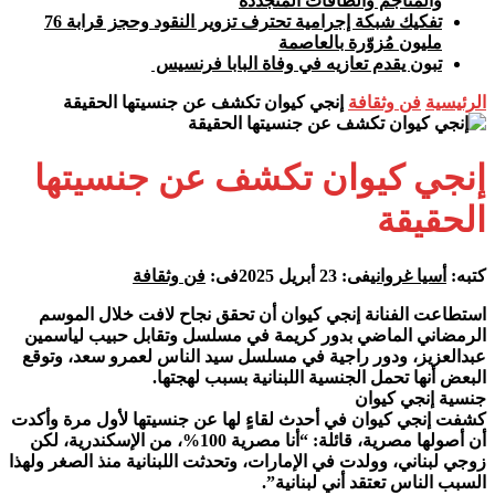
والمناجم والطاقات المتجددة
تفكيك شبكة إجرامية تحترف تزوير النقود وحجز قرابة 76
مليون مُزوّرة بالعاصمة
تبون يقدم تعازيه في وفاة البابا فرنسيس
الرئيسية
فن وثقافة
إنجي كيوان تكشف عن جنسيتها الحقيقة
إنجي كيوان تكشف عن جنسيتها
الحقيقة
كتبه:
أسيا غرواني
فى:
23 أبريل 2025
فى:
فن وثقافة
استطاعت الفنانة إنجي كيوان أن تحقق نجاح لافت خلال الموسم
الرمضاني الماضي بدور كريمة في مسلسل وتقابل حبيب لياسمين
عبدالعزيز، ودور راجية في مسلسل سيد الناس لعمرو سعد، وتوقع
البعض أنها تحمل الجنسية اللبنانية بسبب لهجتها.
جنسية إنجي كيوان
كشفت إنجي كيوان في أحدث لقاءٍ لها عن جنسيتها لأول مرة وأكدت
أن أصولها مصرية، قائلة: “أنا مصرية 100%، من الإسكندرية، لكن
زوجي لبناني، وولدت في الإمارات، وتحدثت اللبنانية منذ الصغر ولهذا
السبب الناس تعتقد أني لبنانية”.