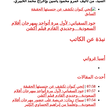
السيد، من تأليف عمرو محمود ياسين وإخراج محمد الخبيري.
السابق
جود السفياني: لأول مرة أتواجد بمهرجان أفلام
السعودية…وجديدي القادم فيلم أكشن
نبذة عن الكاتب
أسيا غرواني
أحدث المقالات
07:58
|
إنجي كيوان تكشف عن جنسيتها الحقيقة
07:57
|
جود السفياني: لأول مرة أتواجد بمهرجان أفلام
السعودية…وجديدي القادم فيلم أكشن
07:54
|
سماح زيدان: حريصة على حضور مهرجان أفلام
السعودية…وتعلّمنا من إبراهيم الحساوي الكثير