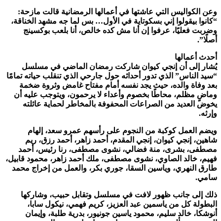
وعن الكواليس التي عاشتها في أعمالها الرمضانية قالت مازحة:
“كانوا بيقولوا إني بسكوتاية في الأول… بس لما جه مشهد الخناقة،
وضربت فعليًا، عرفوا إن أنا مش كده خالص، أنا بلعب بوكسينج
أصلًا”.
أحدث أعمالها
يُشار إلى أن إنجي كيوان شاركت رمضان الماضي في مسلسل
“سيد الناس” الذي تدور أحداثه حول جارحي الذي تنقلب حياته تمامًا
بعد وفاة والده، حيث يجد نفسه أمام مفتاح غامض وثروة ضخمة
وماضٍ مظلم، محاطًا بخصوم وأعداء لا يرحمون، ويتوجب عليه أن
يخوض العديد من الصراعات المحفوفة بالمخاطر لحماية عائلته
وإرثه.
ويضم العمل كوكبة من النجوم على رأسهم عمرو سعد، إلهام
شاهين، إنجي كيوان، إنجي المقدم، أحمد زاهر، أحمد رزق، ريم
مصطفى، بشرى، منة فضالي، نشوى مصطفى، رنا رئيس، أحمد
فهيم، خالد الصاوي، نشوى مصطفى، ملك أحمد زاهر، محمود قابيل،
طارق النهري، وياسين السقا، جوري بكر، والعمل من إخراج محمد
سامي.
ذلك إلى جانب ظهور لافت في مسلسل وتقابل حبيب، وشاركها
البطولة كل من ياسمين عبد العزيز، كريم فهمي، نيكول سابا،
أنوشكا، خالد سليم، محمود ياسين جونيور، بدرية طلبة، وإيمان