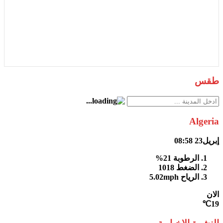
طقس
Algeria
إبريل23
08:58
الرطوبة
21%
الضغط
1018
الرياح
5.02mph
الان
19℃