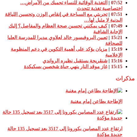
07:52
|
التغذية الوقائية للنساء تحميك من الأمراض…
اختصاصية تغذية تتحدث
07:51
|
تجربتي مع السباحة في إنقاص الوزن وتحسين اللياقة
البدنية لا مثيل لها…
07:49
|
كيف يمكنني تحسين صحة العظام والمفاصل؟ إليك
الإجابة الشافية
15:21
|
تعيين البروفيسور خالد لعلاوي مديرا للمدرسة العليا
للصحافة
15:19
|
مزيان يؤكد على أهمية التكوين في دعم المنظومة
الإعلامية
15:16
|
شنڨريحة يستقبل نظيره الرواندي
15:15
|
غاز موقد النار ينهي حياة شخصين بسكيكدة
مذكرات
الإطاحة بطاعن إمام مغنية
ارتفاع عدد المصابين بكورونا إلى 3517 بعد تسجيل 135 حالة
جديدة مؤكدة