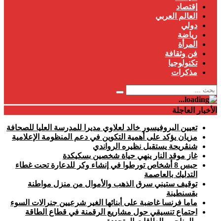
إقتصاد
العالم العربي
دولي
رياضة
المرأة
فن وثقافة
تكنولوجيا
مذكرات
الأخبار العاجلة
تعيين البروفيسور خالد لعلاوي مديرا للمدرسة العليا للصحافة
مزيان يؤكد على أهمية التكوين في دعم المنظومة الإعلامية
شنڨريحة يستقبل نظيره الرواندي
غاز موقد النار ينهي حياة شخصين بسكيكدة
حبس 8 أشخاص تورطوا في إنشاء وكر للدعارة تحت غطاء
التدليك بالعاصمة
توقيف ستيني سرق الذهب والأموال من منزل مواطنة
بقسنطينة
ماما فرنسا غاضبة على أبنائها الغير شرعيين جنرالات السوء
اجتماع تنسيقي حول مشاريع الرقمنة في قطاع الطاقة